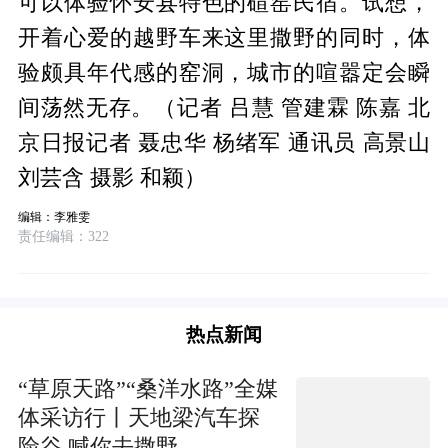
可以体验怀安县特色的碹窑民宿。试想，
开着心爱的越野车来这里撒野的同时，体
验颇具年代感的窑洞，城市的喧嚣定会瞬
间荡然无存。（记者 吕慧 管建霖 陈嘉 北
京日报记者 聂忠华 杨绪军 通讯员 高景山
刘芸含 摄影 和颖）
编辑：李雅雯
责任编辑：322
热点新闻
“草原天路”“桑洋水路”全媒
体采访行丨天地梁汽车探
险谷 喊你去撒野