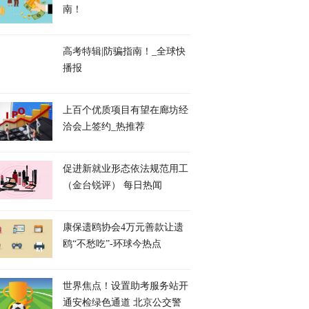
南！
高考特辑|防骗指南！_全球快
播报
上百个优质项目有望在廊坊经
洽会上签约_热推荐
促进新就业形态依法规范用工
（金台锐评） 每日热闻
康保遗鸥协会4万元善款让遗
鸥“不愁吃”-环球今热点
世界焦点！设置助考服务站开
通安检绿色通道 北京公交警