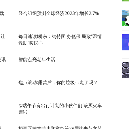
载
经合组织预测全球经济2023年增长2.7%
 让
每日速读!桥东：纳特困 办低保 民政“温情
救助”暖民心
资讯
智能点亮老年生活
焦点滚动:露营后，你的垃圾带走了吗？
@端午节有出行计划的小伙伴们 该买火车
票啦！
量
桥西区蒙古营小学举办第29届读书节文艺