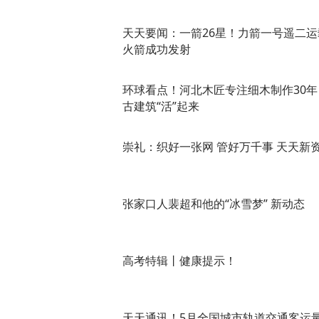
天天要闻：一箭26星！力箭一号遥二运
火箭成功发射
环球看点！河北木匠专注细木制作30年
古建筑“活”起来
崇礼：织好一张网 管好万千事 天天新
张家口人裴超和他的“冰雪梦” 新动态
高考特辑丨健康提示！
天天通讯！5月全国城市轨道交通客运