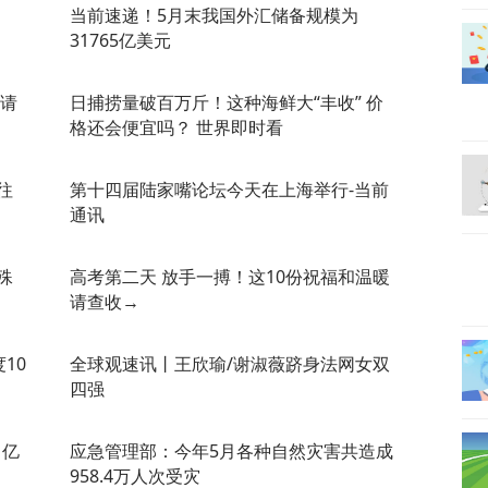
当前速递！5月末我国外汇储备规模为
31765亿美元
历请
日捕捞量破百万斤！这种海鲜大“丰收” 价
格还会便宜吗？ 世界即时看
往
第十四届陆家嘴论坛今天在上海举行-当前
通讯
殊
高考第二天 放手一搏！这10份祝福和温暖
请查收→
10
全球观速讯丨王欣瑜/谢淑薇跻身法网女双
四强
1亿
应急管理部：今年5月各种自然灾害共造成
958.4万人次受灾