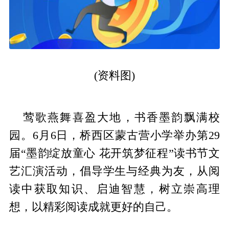
(资料图)
莺歌燕舞喜盈大地，书香墨韵飘满校
园。6月6日，桥西区蒙古营小学举办第29
届“墨韵绽放童心 花开筑梦征程”读书节文
艺汇演活动，倡导学生与经典为友，从阅
读中获取知识、启迪智慧，树立崇高理
想，以精彩阅读成就更好的自己。