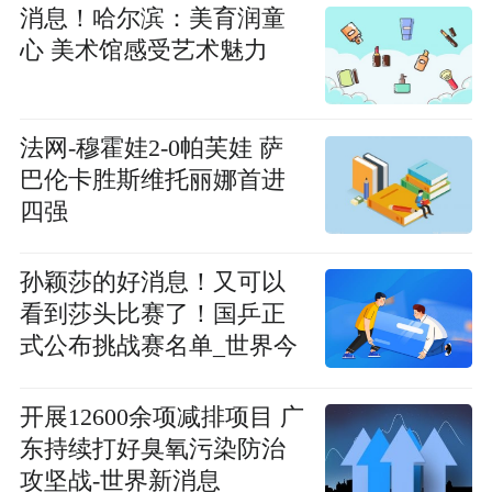
消息！哈尔滨：美育润童
心 美术馆感受艺术魅力
法网-穆霍娃2-0帕芙娃 萨
巴伦卡胜斯维托丽娜首进
四强
孙颖莎的好消息！又可以
看到莎头比赛了！国乒正
式公布挑战赛名单_世界今
亮点
开展12600余项减排项目 广
东持续打好臭氧污染防治
攻坚战-世界新消息