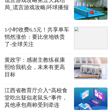
谎言游戏攻略第五天真结
局_谎言游戏攻略|环球播报
1小时收费6.5元！共享单车
悄然涨价：要比坐地铁贵
了-全球关注
黄政宇：感谢主教练崔康
熙给我机会，未来有更高
目标
江西省教育厅介入“高校食
堂吃出疑似老鼠头”事件，
其他承包商称受到牵连