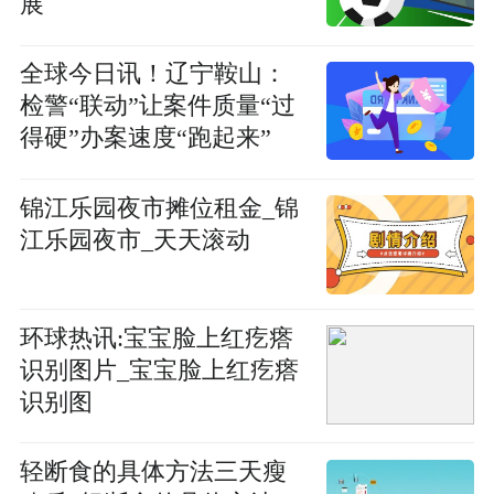
展
全球今日讯！辽宁鞍山：
检警“联动”让案件质量“过
得硬”办案速度“跑起来”
锦江乐园夜市摊位租金_锦
江乐园夜市_天天滚动
环球热讯:宝宝脸上红疙瘩
识别图片_宝宝脸上红疙瘩
识别图
轻断食的具体方法三天瘦