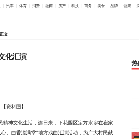
业
汽车
体育
消费
微商
房产
科技
商务
美食
品牌
健康
正文
文化汇演
热
【资料图】
民精神文化生活，连日来，下花园区定方水乡在崔家
人心、曲香溢满堂”地方戏曲汇演活动，为广大村民献