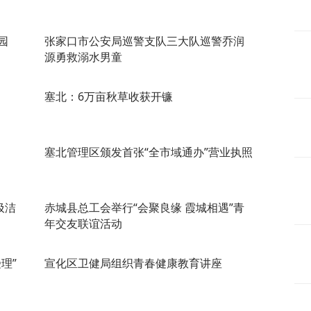
园
张家口市公安局巡警支队三大队巡警乔润
源勇救溺水男童
塞北：6万亩秋草收获开镰
塞北管理区颁发首张“全市域通办”营业执照
圾洁
赤城县总工会举行“会聚良缘 霞城相遇”青
年交友联谊活动
理”
宣化区卫健局组织青春健康教育讲座