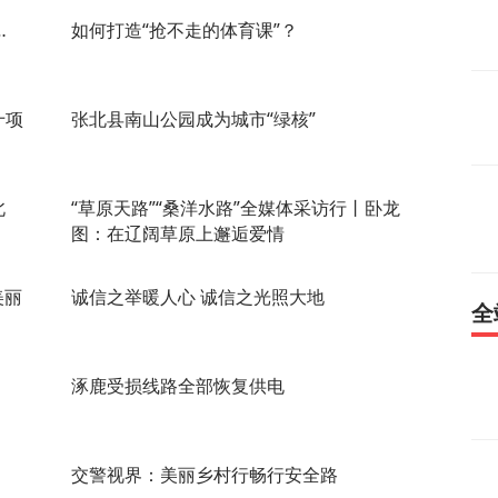
…
如何打造“抢不走的体育课”？
十项
张北县南山公园成为城市“绿核”
北
“草原天路”“桑洋水路”全媒体采访行丨卧龙
图：在辽阔草原上邂逅爱情
美丽
诚信之举暖人心 诚信之光照大地
全
涿鹿受损线路全部恢复供电
交警视界：美丽乡村行畅行安全路