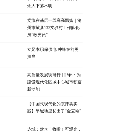
余人下落不明
党旗在基层一线高高飘扬｜沧
州市献县133支驻村工作队化
身“救灾员”
立足本职保供电 冲锋在前勇
担当
高质量发展调研行 | 邯郸：为
建设现代化区域中心城市积蓄
新动能
【中国式现代化的京津冀实
践】旱碱地里长出了“金麦粒”
赤城：欧李丰收啦！可观光，