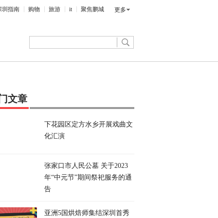
深圳指南
购物
旅游
it
聚焦鹏城
更多
门文章
下花园区定方水乡开展戏曲文
化汇演
张家口市人民公墓 关于2023
年“中元节”期间祭祀服务的通
告
亚洲5国烘焙师集结深圳首秀