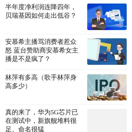
半年度净利润连降四年，
贝瑞基因如何走出低谷？
安慕希主播骂消费者惹众
怒 蓝台赞助商安慕希女主
播是不是疯了？
林萍有多高（歌手林萍身
高多少）
真的来了，华为5G芯片已
在测试中，新旗舰堆料很
足、命名很猛