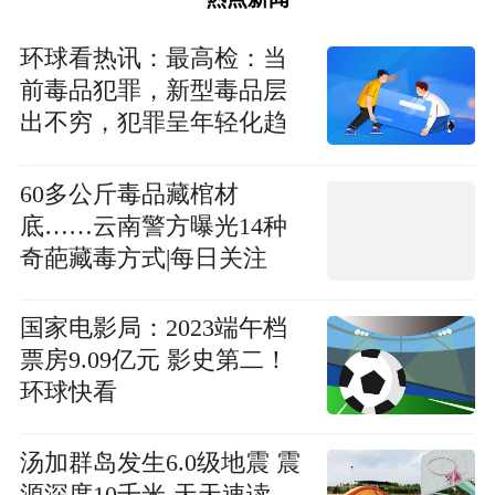
环球看热讯：最高检：当
前毒品犯罪，新型毒品层
出不穷，犯罪呈年轻化趋
势
60多公斤毒品藏棺材
底……云南警方曝光14种
奇葩藏毒方式|每日关注
国家电影局：2023端午档
票房9.09亿元 影史第二！
环球快看
汤加群岛发生6.0级地震 震
源深度10千米-天天速读