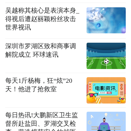
吴越称其核心是表演本身_
得视后遭赵丽颖粉丝攻击
世界视讯
深圳市罗湖区致和商事调
解院成立 环球速讯
每天1斤杨梅，狂“炫”20
天！他进了抢救室
每日热讯!大鹏新区卫生监
督所赴盐田、罗湖交叉检