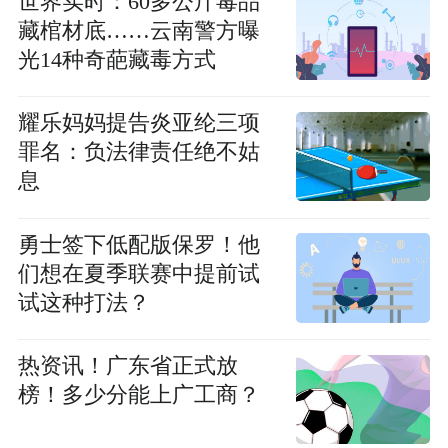
世界实时：60多公斤毒品
藏棺材底……云南警方曝
光14种奇葩藏毒方式
耀乐妈妈提告炎亚纶三项
罪名：负法律责任绝不姑
息
勇士签下低配版保罗！他
们想在夏季联赛中提前试
试这种打法？
热资讯！广东省正式放
榜！多少分能上广工商？