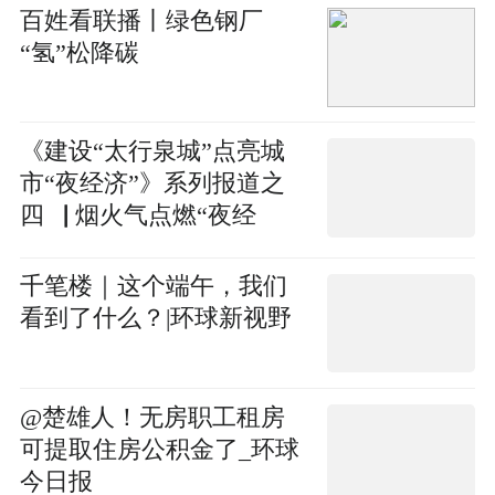
百姓看联播丨绿色钢厂
“氢”松降碳
《建设“太行泉城”点亮城
市“夜经济”》系列报道之
四▕ 烟火气点燃“夜经
济”，品味“舌尖上的邢台”-
时快讯
千笔楼｜这个端午，我们
看到了什么？|环球新视野
@楚雄人！无房职工租房
可提取住房公积金了_环球
今日报