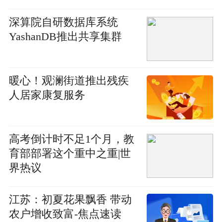
缩至2分30秒_通讯
深算院自研数据库系统
YashanDB推出共享集群
暖心！观澜街道推出残疾
人居家康复服务
高考倒计时不足1个月，教
育部部署这个重中之重|世
界热议
江苏：初夏花果飘香 带动
农户增收致富-焦点速读