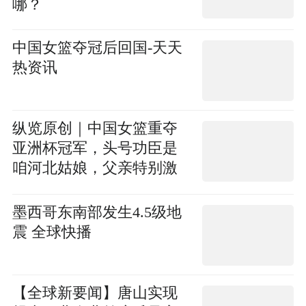
哪？
中国女篮夺冠后回国-天天
热资讯
纵览原创｜中国女篮重夺
亚洲杯冠军，头号功臣是
咱河北姑娘，父亲特别激
动说女儿拼尽了全力-世界
微头条
墨西哥东南部发生4.5级地
震 全球快播
【全球新要闻】唐山实现